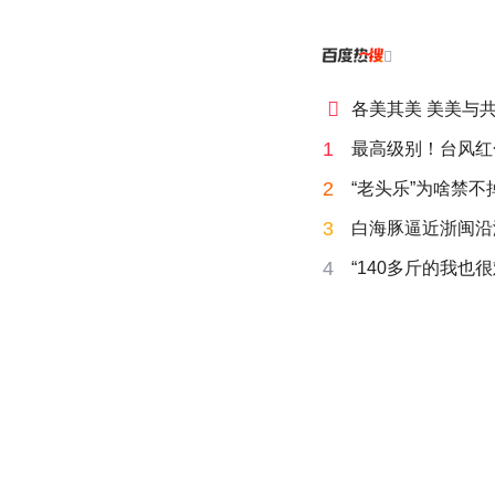


各美其美 美美与
1
最高级别！台风红
2
“老头乐”为啥禁不
3
白海豚逼近浙闽沿
4
“140多斤的我也