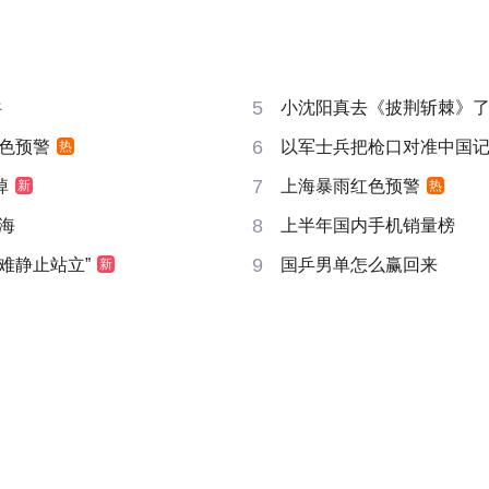
5
共
小沈阳真去《披荆斩棘》
6
色预警
以军士兵把枪口对准中国
热
7
掉
上海暴雨红色预警
新
热
8
海
上半年国内手机销量榜
9
很难静止站立”
国乒男单怎么赢回来
新