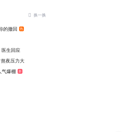

换一换
”你的撤回
热
 医生回应
常熬夜压力大
人气爆棚
新