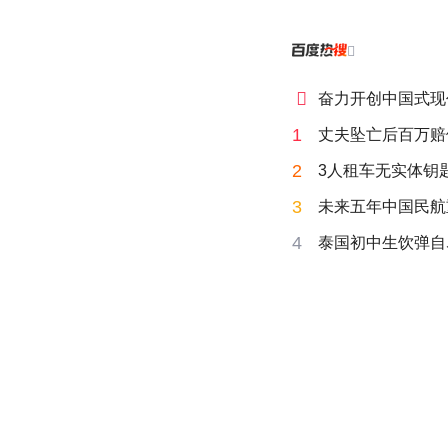


奋力开创中国式现
1
丈夫坠亡后百万赔
2
3人租车无实体钥匙
3
未来五年中国民航
4
泰国初中生饮弹自