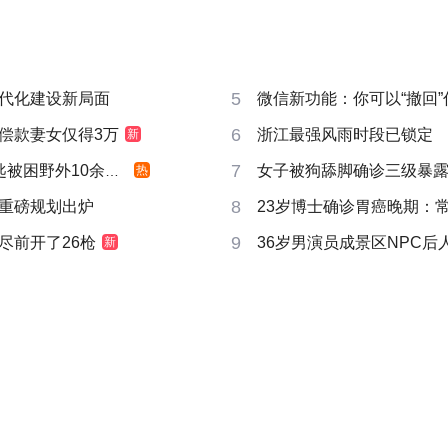
5
代化建设新局面
微信新功能：你可以“撤回
6
偿款妻女仅得3万
浙江最强风雨时段已锁定
新
7
被困野外10余小时
女子被狗舔脚确诊三级暴露
热
8
重磅规划出炉
23岁博士确诊胃癌晚期：
9
尽前开了26枪
36岁男演员成景区NPC后
新