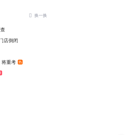

换一换
被查
后门店倒闭
 将重考
热
新