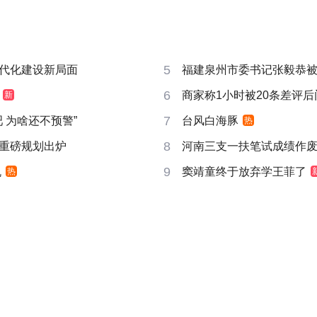
5
代化建设新局面
福建泉州市委书记张毅恭
6
商家称1小时被20条差评
新
7
吧 为啥还不预警”
台风白海豚
热
8
重磅规划出炉
河南三支一扶笔试成绩作废
9
机
窦靖童终于放弃学王菲了
热