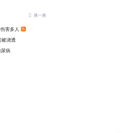

换一换
时伤害多人
热
间被浇透
糖尿病