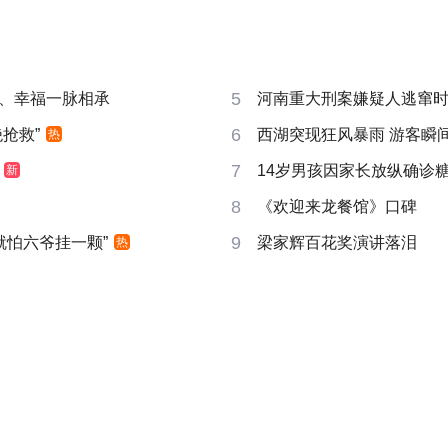
5
、幸福一脉相承
河南重大刑案嫌疑人逃窜
6
抢救”
西湖突现狂风暴雨 游客瞬
热
7
14岁男孩因家长放纵确诊
新
8
《欢迎来龙餐馆》口碑
9
就怕六爷挂一颗”
梁家辉百花奖演讲落泪
热