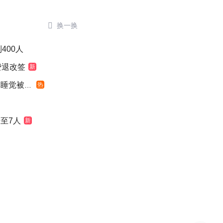

换一换
400人
费退改签
新
觉被摇醒
热
至7人
新