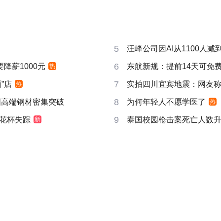
5
汪峰公司因AI从1100人减到
6
要降薪1000元
东航新规：提前14天可免
热
7
”店
实拍四川宜宾地震：网友称睡
热
8
国高端钢材密集突破
为何年轻人不愿学医了
热
9
花杯失踪
泰国校园枪击案死亡人数升
新