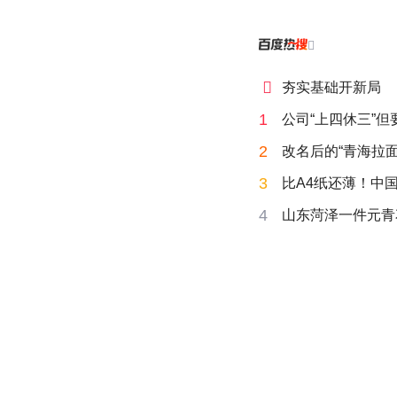


夯实基础开新局
1
公司“上四休三”但
2
改名后的“青海拉面
3
比A4纸还薄！中
4
山东菏泽一件元青